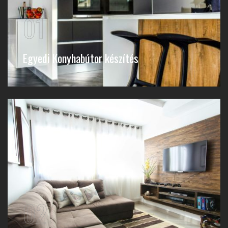
01
Egyedi Konyhabútor készítés
02