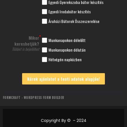
Egyedi Gyerekszoba bútor készítés
Egyedi Irodabútor készítés
Áruházi Bútorok Összeszerelése
Mikor
Munkanapokon délelőtt
kereshetjük?
Többet is bejelölhet
Munkanapokon délután
Hétvégén napközben
Kérek ajánlatot a fenti adatok alapján!
FORMCRAFT - WORDPRESS FORM BUILDER
Copyright By © – 2024