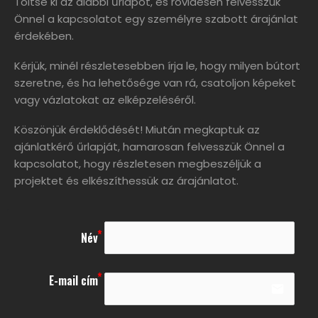
Töltse ki az alábbi űrlapot, és rövidesen felvesszük
Önnel a kapcsolatot egy személyre szabott árajánlat
érdekében.
Kérjük, minél részletesebben írja le, hogy milyen bútort
szeretne, és ha lehetősége van rá, csatoljon képeket
vagy vázlatokat az elképzeléséről.
Köszönjük érdeklődését! Miután megkaptuk az
ajánlatkérő űrlapját, hamarosan felvesszük Önnel a
kapcsolatot, hogy részletesen megbeszéljük a
projektet és elkészíthessük az árajánlatot.
Név
E-mail cím
email