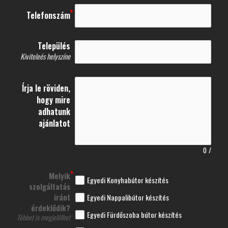
Telefonszám
Település
Kiviteleés helyszíne
Írja le röviden,
hogy mire
adhatunk
ajánlatot
0
/
Melyik
Egyedi Konyhabútor készítés
szolgáltatás
iránt
Egyedi Nappalibútor készítés
érdeklődik?
Egyedi Fürdőszoba bútor készítés
Többet is megjelölhet