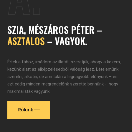
SZIA, MÉSZÁROS PÉTER –
ASZTALOS
– VAGYOK.
Értek a fához, imádom az illatát, szeretjük, ahogy a kezem,
kezünk alatt az elképzelésedből valóság lesz. Lételemünk
szerelni, alkotni, de ami talán a legnagyobb előnyünk – és
ezt eddig minden megrendelőnk szerette bennünk -, hogy
maximalisták vagyunk.
Rólunk